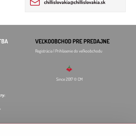
chillislovakia​@chillislovakia​.sk
TBA
VEĽKOOBCHOD
PRE PREDAJNE
Registrácia l Prihlásenie
do veľkoobchodu
Since 2017 © CM
ry:
L