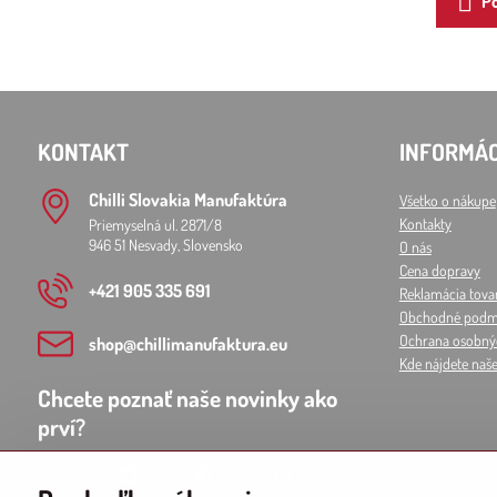
Po
KONTAKT
INFORMÁC
Chilli Slovakia Manufaktúra
Všetko o nákupe
Kontakty
Priemyselná ul. 2871/8
946 51 Nesvady, Slovensko
O nás
Cena dopravy
+421 905 335 691
Reklamácia tova
Obchodné podm
Ochrana osobný
shop​@chillimanufaktura​.eu
Kde nájdete naš
Chcete poznať naše novinky ako
prví?
Instagram
Twitter X
Facebook
Youtube