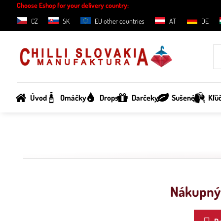
Choose Eshop for your delivery country:
CZ
SK
EU other countries
AT
DE
Úvod
Omáčky
Drops
Darčeky
Sušené
Kľú
Nákupný 