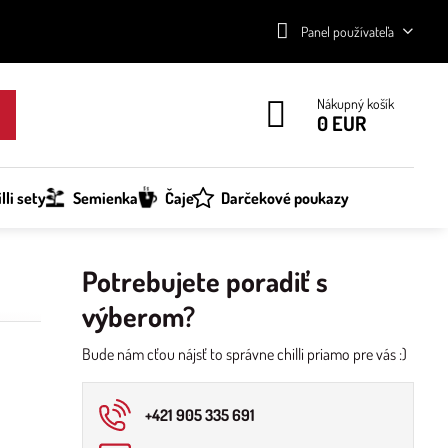
Panel používateľa
Nákupný košík
0 EUR
lli sety
Semienka
Čaje
Darčekové poukazy
Potrebujete poradiť s
výberom?
Bude nám cťou nájsť to správne chilli priamo pre vás :)
+421 905 335 691