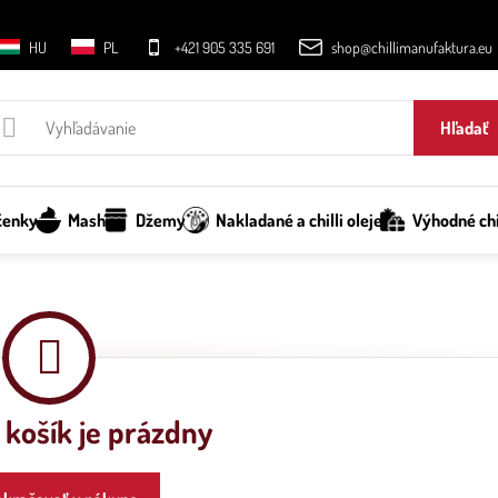
HU
PL
+421 905 335 691
shop@chillimanufaktura.eu
Hľadať
čenky
Mash
Džemy
Nakladané a chilli oleje
Výhodné chi
košík je prázdny