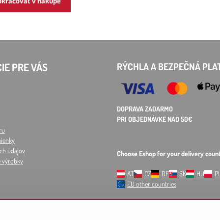
kračovať v nákupe
IE PRE VÁS
RÝCHLA A BEZPEČNÁ PLA
DOPRAVA ZADARMO
PRI OBJEDNÁVKE NAD 50€
ru
ienky
ch údajov
Choose Eshop for your delivery count
e výrobky
AT
CZ
DE
SK
HU
P
EU other countries