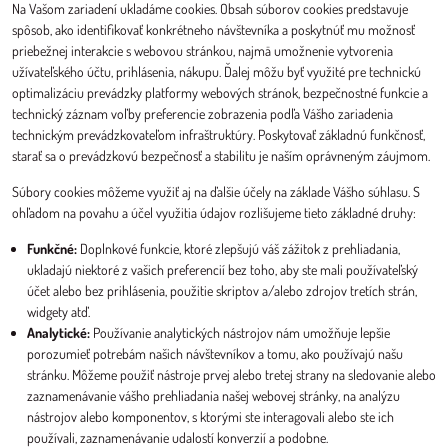
Na Vašom zariadení ukladáme cookies. Obsah súborov cookies predstavuje
spôsob, ako identifikovať konkrétneho návštevníka a poskytnúť mu možnosť
priebežnej interakcie s webovou stránkou, najmä umožnenie vytvorenia
užívateľského účtu, prihlásenia, nákupu. Ďalej môžu byť využité pre technickú
optimalizáciu prevádzky platformy webových stránok, bezpečnostné funkcie a
technický záznam voľby preferencie zobrazenia podľa Vášho zariadenia
technickým prevádzkovateľom infraštruktúry. Poskytovať základnú funkčnosť,
starať sa o prevádzkovú bezpečnosť a stabilitu je naším oprávneným záujmom.
Súbory cookies môžeme využiť aj na ďalšie účely na základe Vášho súhlasu. S
ohľadom na povahu a účel využitia údajov rozlišujeme tieto základné druhy:
Funkčné:
Doplnkové funkcie, ktoré zlepšujú váš zážitok z prehliadania,
ukladajú niektoré z vašich preferencií bez toho, aby ste mali používateľský
účet alebo bez prihlásenia, použitie skriptov a/alebo zdrojov tretích strán,
widgety atď.
Analytické:
Používanie analytických nástrojov nám umožňuje lepšie
porozumieť potrebám našich návštevníkov a tomu, ako používajú našu
stránku. Môžeme použiť nástroje prvej alebo tretej strany na sledovanie alebo
zaznamenávanie vášho prehliadania našej webovej stránky, na analýzu
nástrojov alebo komponentov, s ktorými ste interagovali alebo ste ich
používali, zaznamenávanie udalostí konverzií a podobne.