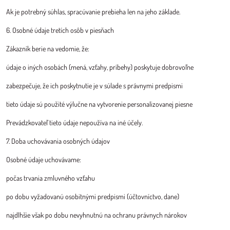
Ak je potrebný súhlas, spracúvanie prebieha len na jeho základe.
6. Osobné údaje tretích osôb v piesňach
Zákazník berie na vedomie, že:
údaje o iných osobách (mená, vzťahy, príbehy) poskytuje dobrovoľne
zabezpečuje, že ich poskytnutie je v súlade s právnymi predpismi
tieto údaje sú použité výlučne na vytvorenie personalizovanej piesne
Prevádzkovateľ tieto údaje nepoužíva na iné účely.
7. Doba uchovávania osobných údajov
Osobné údaje uchovávame:
počas trvania zmluvného vzťahu
po dobu vyžadovanú osobitnými predpismi (účtovníctvo, dane)
najdlhšie však po dobu nevyhnutnú na ochranu právnych nárokov