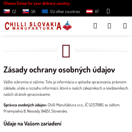
Choose Eshop for your delivery country:
CZ
SK
EU other countries
AT
Zásady ochrany osobných údajov
Vášho súkromia si vážime. Toto je informácia o spôsobe spracovania, právnom
základe, účele a rozsahu informácií, ktoré o našich zákazníkoch a návštevníkoch
našich stránok spracovávame.
Správca osobných údajov:
Chilli Manufaktura s.r.o., IČ 52570185 so sídlom
Priemyselná 8, Nesvady 94651, Slovensko.
Údaje na Vašom zariadení