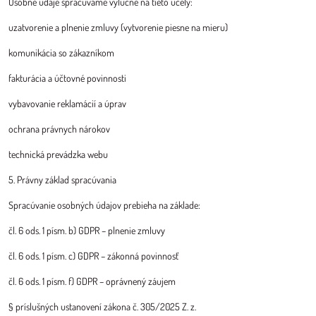
Osobné údaje spracúvame výlučne na tieto účely:
uzatvorenie a plnenie zmluvy (vytvorenie piesne na mieru)
komunikácia so zákazníkom
fakturácia a účtovné povinnosti
vybavovanie reklamácií a úprav
ochrana právnych nárokov
technická prevádzka webu
5. Právny základ spracúvania
Spracúvanie osobných údajov prebieha na základe:
čl. 6 ods. 1 písm. b) GDPR – plnenie zmluvy
čl. 6 ods. 1 písm. c) GDPR – zákonná povinnosť
čl. 6 ods. 1 písm. f) GDPR – oprávnený záujem
§ príslušných ustanovení zákona č. 305/2025 Z. z.