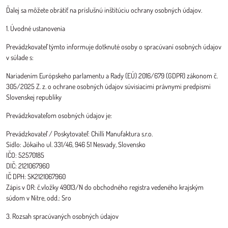
Ďalej sa môžete obrátiť na príslušnú inštitúciu ochrany osobných údajov.
1. Úvodné ustanovenia
Prevádzkovateľ týmto informuje dotknuté osoby o spracúvaní osobných údajov
v súlade s:
Nariadením Európskeho parlamentu a Rady (EÚ) 2016/679 (GDPR) zákonom č.
305/2025 Z. z. o ochrane osobných údajov súvisiacimi právnymi predpismi
Slovenskej republiky
Prevádzkovateľom osobných údajov je:
Prevádzkovateľ / Poskytovateľ: Chilli Manufaktura s.r.o.
Sídlo: Jókaiho ul. 331/46, 946 51 Nesvady, Slovensko
IČO: 52570185
DIČ: 2121067960
IČ DPH: SK2121067960
Zápis v OR: č.vložky 49013/N do obchodného registra vedeného krajským
súdom v Nitre, odd.: Sro
3. Rozsah spracúvaných osobných údajov