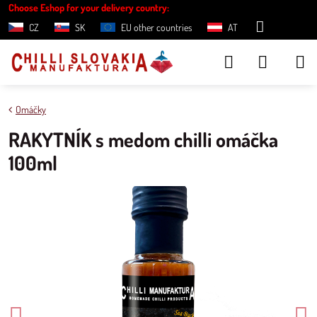
Choose Eshop for your delivery country:
CZ
SK
EU other countries
AT
Omáčky
RAKYTNÍK s medom chilli omáčka
100ml