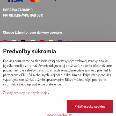
DOPRAVA ZADARMO
PRI OBJEDNÁVKE NAD 50€
Choose Eshop for your delivery country:
AT
CZ
DE
SK
HU
PL
EU other countries
Predvoľby súkromia
VEĽKOOBCHOD
PRE PREDAJNE
Cookies používame na zlepšenie vašej návštevy tejto webovej stránky, analýzu
Registrácia l Prihlásenie
do veľkoobchodu
jej výkonnosti a zhromažďovanie údajov o jej používaní. Na tento účel môžeme
použiť nástroje a služby tretích strán a zhromaždené údaje sa môžu preniesť k
partnerom v EÚ, USA alebo iných krajinách. Kliknutím na „Prijať všetky cookies“
vyjadrujete svoj súhlas s týmto spracovaním. Nižšie môžete nájsť podrobné
informácie alebo upraviť svoje preferencie.
Since 2017 © CM
Zásady ochrany osobných údajov
Prijať všetky cookies
©
2026
Copyright
Predvoľby súkromia
Zásady ochrany osobných údajov
Ukázať podrobnosti
Vytvorené pomocou:
BiznisWeb.sk