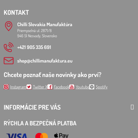
KONTAKT
Chilli Slovakia Manufaktúra
Priemyselná ul. 2871/8
946 51 Nesvady, Slovensko
+421 905 335 691
shop​@chillimanufaktura​.eu
Chcete poznať naše novinky ako prví?
Instagram
Twitter X
Facebook
Youtube
Spotify
INFORMÁCIE PRE VÁS
RÝCHLA A BEZPEČNÁ PLATBA