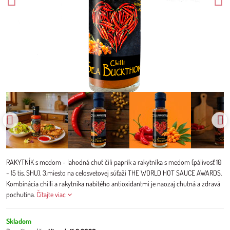
RAKYTNÍK s medom - lahodná chuť čili paprík a rakytníka s medom (pálivosť 10
- 15 tis. SHU). 3.miesto na celosvetovej súťaži THE WORLD HOT SAUCE AWARDS.
Kombinácia chilli a rakytníka nabitého antioxidantmi je naozaj chutná a zdravá
pochutina.
Čítajte viac
Skladom