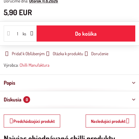
Doručíme dňa:
Utorok
11.8.2026
5,90 EUR
Do košíka
ks
Pridať k Obľúbeným
Otázka k produktu
Doručenie
Výrobca:
Chilli Manufaktura
Popis
Diskusia
0
Predchádzajúci produkt
Nasledujúci produkt
Najviac objednávané chilli produkty