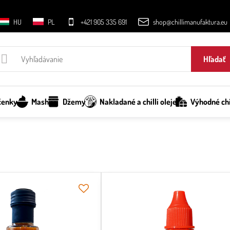
HU
PL
+421 905 335 691
shop@chillimanufaktura.eu
Hľadať
čenky
Mash
Džemy
Nakladané a chilli oleje
Výhodné chi