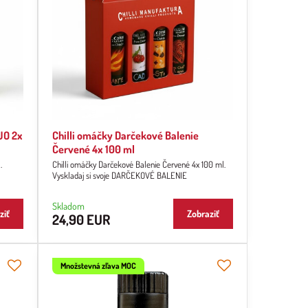
UO 2x
Chilli omáčky Darčekové Balenie
Červené 4x 100 ml
.
Chilli omáčky Darčekové Balenie Červené 4x 100 ml.
Vyskladaj si svoje DARČEKOVÉ BALENIE
Skladom
ziť
Zobraziť
24,90 EUR
Množstevná zľava MOC