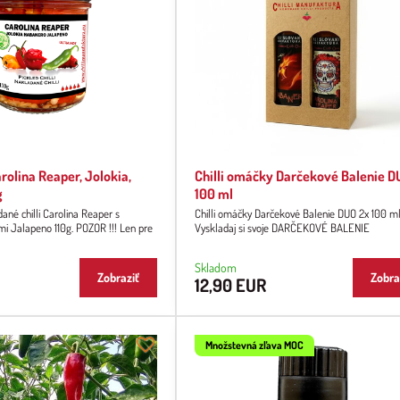
olina Reaper, Jolokia,
Chilli omáčky Darčekové Balenie D
g
100 ml
dané chilli Carolina Reaper s
Chilli omáčky Darčekové Balenie DUO 2x 100 ml
mi Jalapeno 110g. POZOR !!! Len pre
Vyskladaj si svoje DARČEKOVÉ BALENIE
Skladom
Zobraziť
Zobra
12,90 EUR
Množstevná zľava MOC