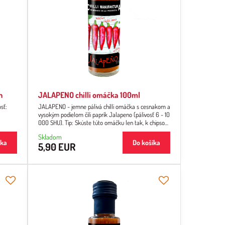
h
JALAPENO chilli omáčka 100ml
osť:
JALAPENO - jemne pálivá chilli omáčka s cesnakom a
vysokým podielom čili paprík Jalapeno (pálivosť 6 - 10
000 SHU). Tip: Skúste túto omáčku len tak, k chipsom
či nachos pri posedení s rodinou alebo s priateľmi.
Skladom
íka
Do košíka
5,90 EUR