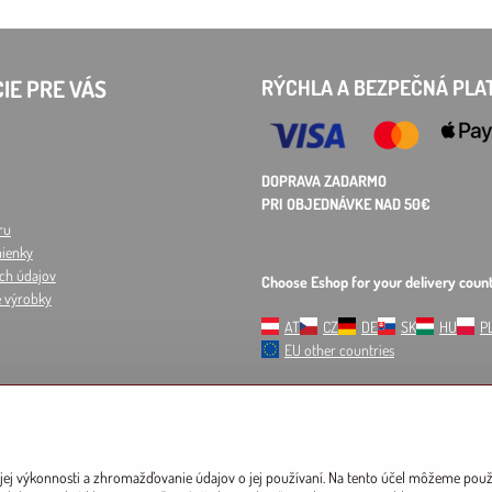
IE PRE VÁS
RÝCHLA A BEZPEČNÁ PLA
DOPRAVA ZADARMO
PRI OBJEDNÁVKE NAD 50€
ru
ienky
ch údajov
Choose Eshop for your delivery count
e výrobky
AT
CZ
DE
SK
HU
P
EU other countries
jej výkonnosti a zhromažďovanie údajov o jej používaní. Na tento účel môžeme použiť