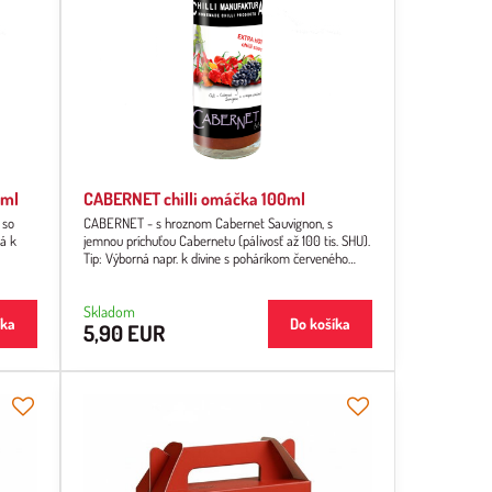
0ml
CABERNET chilli omáčka 100ml
 so
CABERNET - s hroznom Cabernet Sauvignon, s
jemnou príchuťou Cabernetu (pálivosť až 100 tis. SHU).
Tip: Výborná napr. k divine s pohárikom červeného
vína, odporúčame najmä pre poľovníkov a vinárov .
Skladom
íka
Do košíka
5,90 EUR