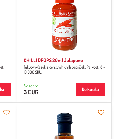
CHILLI DROPS 20ml Jalapeno
osť:
Tekutý výťažok z čerstvých chilli papričiek, Pálivosť: 8 -
10 000 SHU.
Skladom
íka
Do košíka
3 EUR