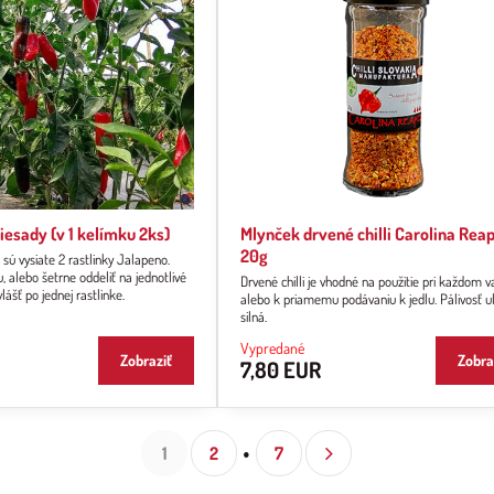
iesady (v 1 kelímku 2ks)
Mlynček drvené chilli Carolina Rea
20g
sú vysiate 2 rastlinky Jalapeno.
, alebo šetrne oddeliť na jednotlivé
Drvené chilli je vhodné na použitie pri každom va
lášť po jednej rastlinke.
alebo k priamemu podávaniu k jedlu. Pálivosť u
silná.
Vypredané
Zobraziť
Zobra
7,80 EUR
1
2
7