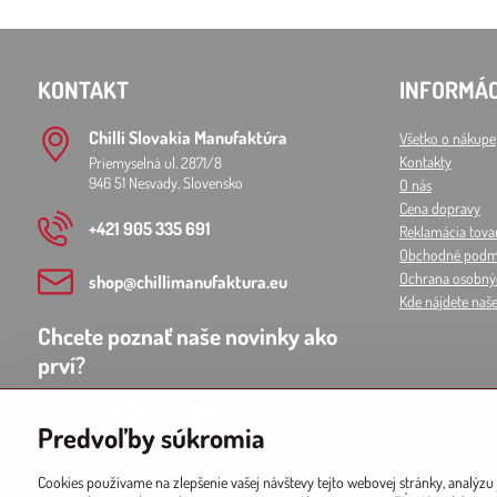
KONTAKT
INFORMÁC
Chilli Slovakia Manufaktúra
Všetko o nákupe
Kontakty
Priemyselná ul. 2871/8
946 51 Nesvady, Slovensko
O nás
Cena dopravy
+421 905 335 691
Reklamácia tova
Obchodné podm
Ochrana osobný
shop​@chillimanufaktura​.eu
Kde nájdete naš
Chcete poznať naše novinky ako
prví?
Instagram
Twitter X
Facebook
Youtube
Predvoľby súkromia
Spotify
Cookies používame na zlepšenie vašej návštevy tejto webovej stránky, analýzu 