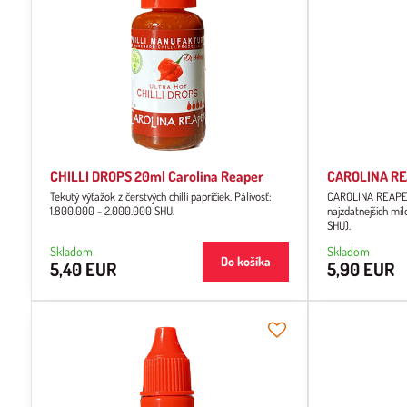
CHILLI DROPS 20ml Carolina Reaper
CAROLINA REA
Tekutý výťažok z čerstvých chilli papričiek. Pálivosť:
CAROLINA REAPER 
1.800.000 - 2.000.000 SHU.
najzdatnejších mil
SHU).
Skladom
Skladom
Do košíka
5,40 EUR
5,90 EUR