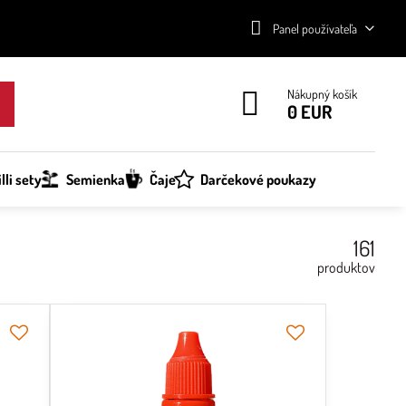
Panel používateľa
Nákupný košík
0 EUR
lli sety
Semienka
Čaje
Darčekové poukazy
161
produktov