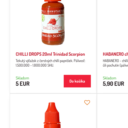
CHILLI DROPS 20ml Trinidad Scorpion
HABANERO ch
Tekutý výťažok z čerstvých chilli papričiek. Pálivosť:
HABANERO - chilli
1.500.000 - 1.800.000 SHU.
čili pochutín (páli
Skladom
Skladom
Do košíka
5 EUR
5,90 EUR