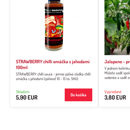
STRAWBERRY chilli omáčka s jahodami
Jalapeno - pr
100ml
V jednom kelímku 
Môžete sadiť spolu
STRAWBERRY chilli sauce - jemne pálivá sladká chilli
sadenice a sadiť zv
omáčka s jahodami (pálivosť 10 - 15 tis. SHU).
Skladom
Vypredané
Do košíka
5,90 EUR
3,80 EUR