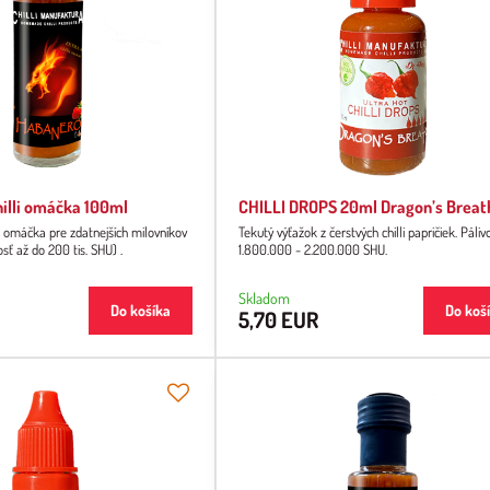
illi omáčka 100ml
CHILLI DROPS 20ml Dragon’s Breat
 omáčka pre zdatnejších milovníkov
Tekutý výťažok z čerstvých chilli papričiek. Páliv
vosť až do 200 tis. SHU) .
1.800.000 - 2.200.000 SHU.
Skladom
Do košíka
Do koš
5,70 EUR