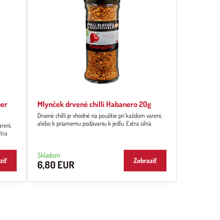
per
Mlynček drvené chilli Habanero 20g
Drvené chilli je vhodné na použitie pri každom varení,
alebo k priamemu podávaniu k jedlu. Extra silná.
rení,
ltra
Skladom
ziť
Zobraziť
6,80 EUR