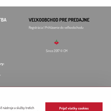
TBA
VEĽKOOBCHOD
PRE PREDAJNE
Registrácia l Prihlásenie
do veľkoobchodu
Since 2017 © CM
ry:
L
 nástroje a služby tretích
Prijať všetky cookies