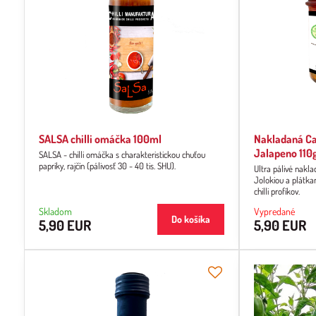
SALSA chilli omáčka 100ml
Nakladaná Car
Jalapeno 110
SALSA - chilli omáčka s charakteristickou chuťou
papriky, rajčín (pálivosť 30 - 40 tis. SHU).
Ultra pálivé nakla
Jolokiou a plátka
chilli profíkov.
Skladom
Vypredané
Do košíka
5,90 EUR
5,90 EUR