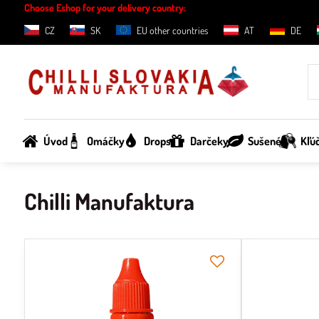
Choose Eshop for your delivery country:
CZ
SK
EU other countries
AT
DE
Úvod
Omáčky
Drops
Darčeky
Sušené
Kľú
Chilli Manufaktura