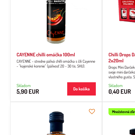
CAYENNE chilli omáčka 100ml
Chilli Drops 
2x20ml
CAYENNE - stredne pálivá chilli omáčka s čili Cayenne
- "kajenské korenie" (pálivosť 20 - 30 tis. SHU).
Drops Mini Darček
svoje mini darčeko
vlastného gusta. S
s typickou chuťou c
Skladom
Skladom
Do košíka
5,90 EUR
0,40 EUR
Množstevná zľ