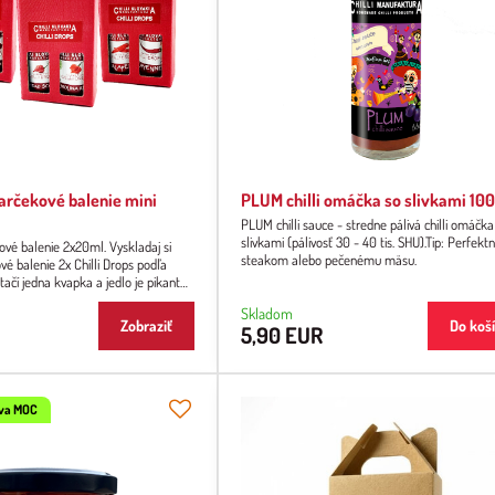
Darčekové balenie mini
PLUM chilli omáčka so slivkami 10
PLUM chilli sauce - stredne pálivá chilli omáčka
slivkami (pálivosť 30 - 40 tis. SHU).Tip: Perfektná k
ové balenie 2x20ml. Vyskladaj si
steakom alebo pečenému mäsu.
vé balenie 2x Chilli Drops podľa
tačí jedna kvapka a jedlo je pikantné
hilli papričiek.
Skladom
Zobraziť
Do koš
5,90 EUR
ava MOC