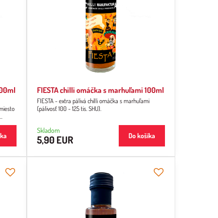
100ml
FIESTA chilli omáčka s marhuľami 100ml
a
FIESTA - extra pálivá chilli omáčka s marhuľami
.miesto
(pálivosť 100 - 125 tis. SHU).
o
Skladom
na.
íka
Do košíka
5,90 EUR