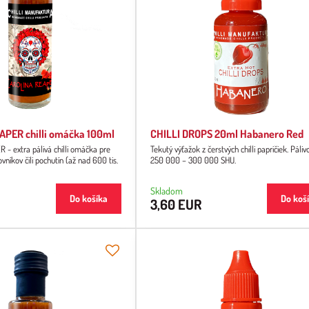
PER chilli omáčka 100ml
CHILLI DROPS 20ml Habanero Red
- extra pálivá chilli omáčka pre
Tekutý výťažok z čerstvých chilli papričiek. Páliv
ovníkov čili pochutín (až nad 600 tis.
250 000 – 300 000 SHU.
Skladom
Do košíka
Do koš
3,60 EUR