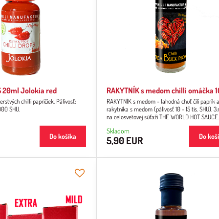
 20ml Jolokia red
RAKYTNÍK s medom chilli omáčka 
rstvých chilli papričiek. Pálivosť:
RAKYTNÍK s medom - lahodná chuť čili paprík 
000 SHU.
rakytníka s medom (pálivosť 10 - 15 tis. SHU). 3
na celosvetovej súťaži THE WORLD HOT SAUCE
AWARDS. Kombinácia chilli a rakytníka nabitéh
Skladom
antioxidantmi je naozaj chutná a zdravá pochuti
Do košíka
Do koš
5,90 EUR