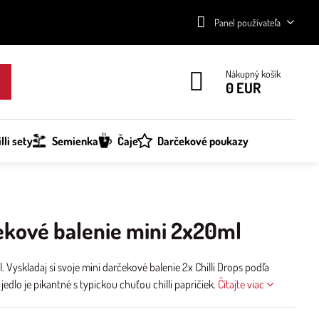
Panel používateľa
Nákupný košík
0 EUR
lli sety
Semienka
Čaje
Darčekové poukazy
čekové balenie mini 2x20ml
Vyskladaj si svoje mini darčekové balenie 2x Chilli Drops podľa
jedlo je pikantné s typickou chuťou chilli papričiek.
Čítajte viac