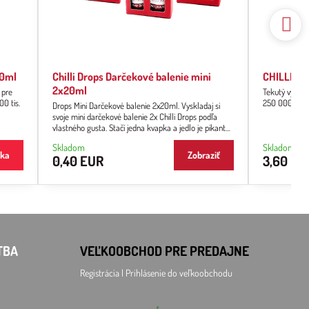
00ml
Chilli Drops Darčekové balenie mini
CHILLI DR
2x20ml
 pre
Tekutý výťažok
00 tis.
250 000 – 3
Drops Mini Darčekové balenie 2x20ml. Vyskladaj si
svoje mini darčekové balenie 2x Chilli Drops podľa
vlastného gusta. Stačí jedna kvapka a jedlo je pikantné
s typickou chuťou chilli papričiek.
Skladom
Skladom
íka
Zobraziť
0,40 EUR
3,60 EU
TBA
VEĽKOOBCHOD
PRE PREDAJNE
Registrácia l Prihlásenie
do veľkoobchodu