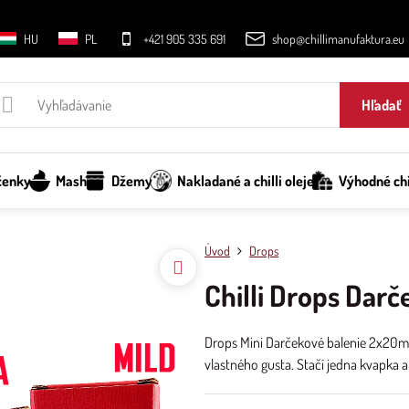
HU
PL
+421 905 335 691
shop@chillimanufaktura.eu
Hľadať
čenky
Mash
Džemy
Nakladané a chilli oleje
Výhodné chi
Úvod
Drops
Chilli Drops Dar
Drops Mini Darčekové balenie 2x20ml. 
vlastného gusta. Stačí jedna kvapka a 