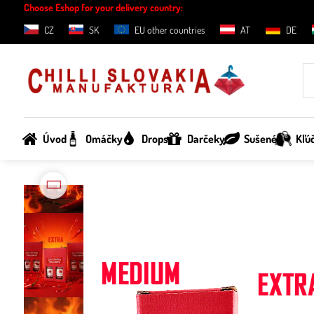
Choose Eshop for your delivery country:
CZ
SK
EU other countries
AT
DE
Úvod
Omáčky
Drops
Darčeky
Sušené
Kľú