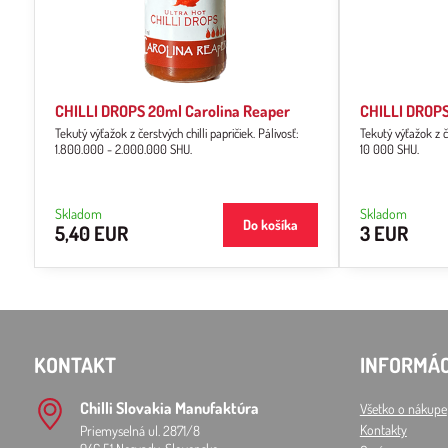
CHILLI DROPS 20ml Carolina Reaper
CHILLI DROP
Tekutý výťažok z čerstvých chilli papričiek. Pálivosť:
Tekutý výťažok z čer
1.800.000 - 2.000.000 SHU.
10 000 SHU.
Skladom
Skladom
Do košíka
5,40 EUR
3 EUR
KONTAKT
INFORMÁC
Chilli Slovakia Manufaktúra
Všetko o nákupe
Kontakty
Priemyselná ul. 2871/8