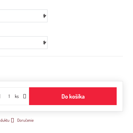
Do košíka
ks
oduktu
Doručenie