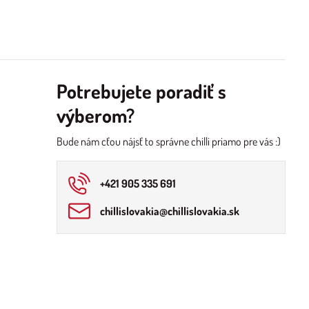
Potrebujete poradiť s
výberom?
Bude nám cťou nájsť to správne chilli priamo pre vás :)
+421 905 335 691
chillislovakia​@chillislovakia​.sk