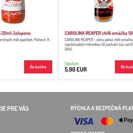
S 20ml Jalapeno
CAROLINA REAPER chilli omáčka 1
stvých chilli papričiek, Pálivosť: 8 -
CAROLINA REAPER - extra pálivá chilli omáčka
najzdatnejších milovníkov čili pochutín (až nad 6
SHU).
Skladom
Do košíka
Do koš
5,90 EUR
IE PRE VÁS
RÝCHLA A BEZPEČNÁ PLA