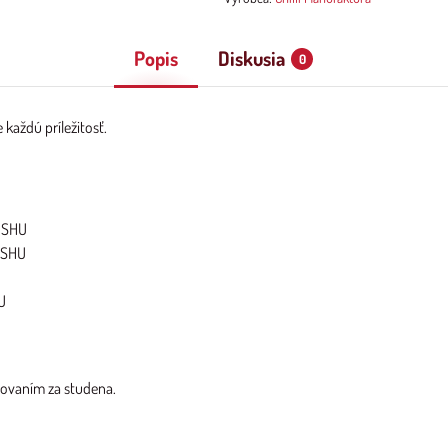
Popis
Diskusia
0
každú príležitosť.
0 SHU
0 SHU
HU
sovaním za studena.