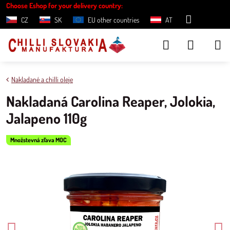
Choose Eshop for your delivery country:
CZ
SK
EU other countries
AT
Nakladané a chilli oleje
Nakladaná Carolina Reaper, Jolokia,
Jalapeno 110g
Množstevná zľava MOC