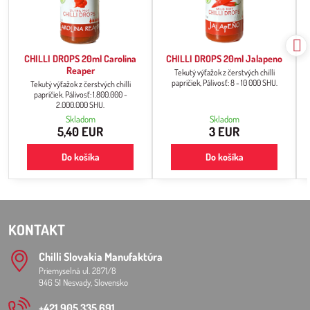
CHILLI DROPS 20ml Carolina
CHILLI DROPS 20ml Jalapeno
Reaper
Tekutý výťažok z čerstvých chilli
papričiek, Pálivosť: 8 - 10 000 SHU.
Tekutý výťažok z čerstvých chilli
papričiek. Pálivosť: 1.800.000 -
2.000.000 SHU.
Skladom
Skladom
5,40 EUR
3 EUR
Do košíka
Do košíka
KONTAKT
Chilli Slovakia Manufaktúra
Priemyselná ul. 2871/8
946 51 Nesvady, Slovensko
+421 905 335 691