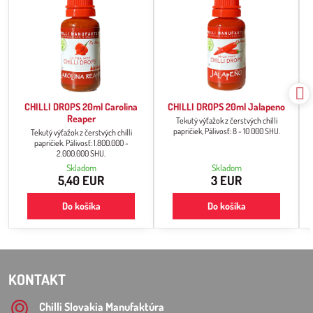
CHILLI DROPS 20ml Carolina
CHILLI DROPS 20ml Jalapeno
Reaper
Tekutý výťažok z čerstvých chilli
papričiek, Pálivosť: 8 - 10 000 SHU.
Tekutý výťažok z čerstvých chilli
papričiek. Pálivosť: 1.800.000 -
2.000.000 SHU.
Skladom
Skladom
5,40 EUR
3 EUR
Do košíka
Do košíka
KONTAKT
Chilli Slovakia Manufaktúra