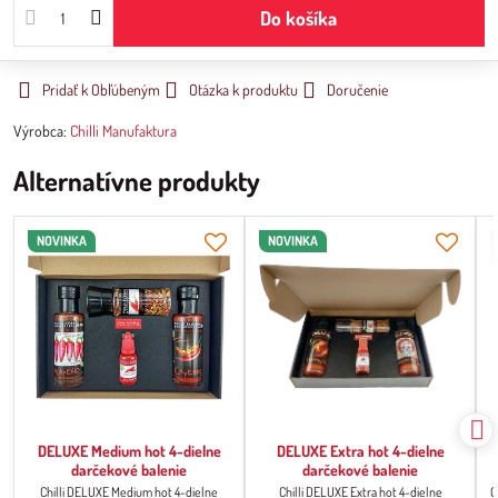
Do košíka
Pridať k Obľúbeným
Otázka k produktu
Doručenie
Výrobca:
Chilli Manufaktura
Alternatívne produkty
NOVINKA
NOVINKA
DELUXE Medium hot 4-dielne
DELUXE Extra hot 4-dielne
darčekové balenie
darčekové balenie
Chilli DELUXE Medium hot 4-dielne
Chilli DELUXE Extra hot 4-dielne
C