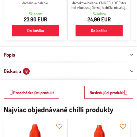
darčekové balenie.
darčekové balenie. Chilli DELUXE Extra
hot v luxusnej čiernej krabičke obsahuje
extra pálivé chilli produkty.
Skladom
Skladom
23,90 EUR
24,90 EUR
Do košíka
Do košíka
Popis
Diskusia
0
Predchádzajúci produkt
Nasledujúci produkt
Najviac objednávané chilli produkty