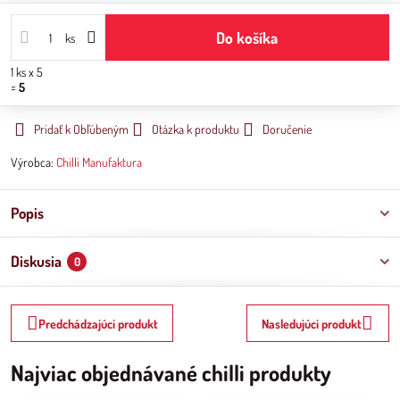
Do košíka
ks
1
ks
x 5
=
5
Pridať k Obľúbeným
Otázka k produktu
Doručenie
Výrobca:
Chilli Manufaktura
Popis
Diskusia
0
Predchádzajúci produkt
Nasledujúci produkt
Najviac objednávané chilli produkty