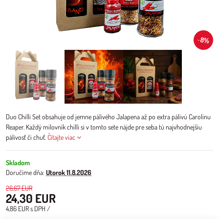
8%
Duo Chilli Set obsahuje od jemne pálivého Jalapena až po extra pálivú Carolinu
Reaper. Každý milovník chilli si v tomto sete nájde pre seba tú najvhodnejšiu
pálivosť či chuť.
Čítajte viac
Skladom
Doručíme dňa:
Utorok
11.8.2026
26,67 EUR
24,30 EUR
4,86 EUR
s DPH
/