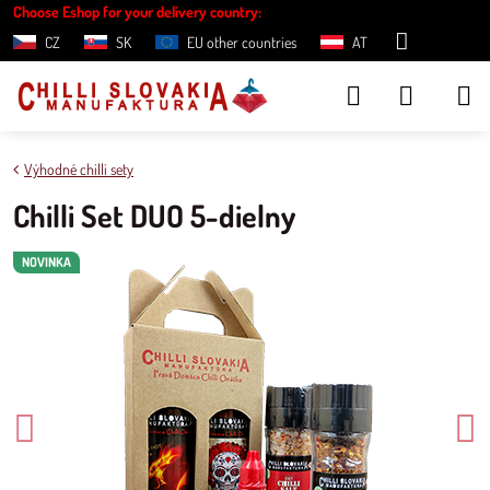
Choose Eshop for your delivery country:
CZ
SK
EU other countries
AT
Výhodné chilli sety
Chilli Set DUO 5-dielny
NOVINKA