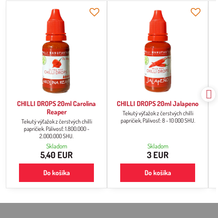
CHILLI DROPS 20ml Carolina
CHILLI DROPS 20ml Jalapeno
Reaper
Tekutý výťažok z čerstvých chilli
papričiek, Pálivosť: 8 - 10 000 SHU.
Tekutý výťažok z čerstvých chilli
papričiek. Pálivosť: 1.800.000 -
2.000.000 SHU.
Skladom
Skladom
5,40 EUR
3 EUR
Do košíka
Do košíka