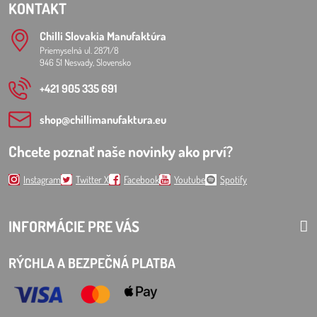
KONTAKT
Chilli Slovakia Manufaktúra
Priemyselná ul. 2871/8
946 51 Nesvady, Slovensko
+421 905 335 691
shop​@chillimanufaktura​.eu
Chcete poznať naše novinky ako prví?
Instagram
Twitter X
Facebook
Youtube
Spotify
INFORMÁCIE PRE VÁS
RÝCHLA A BEZPEČNÁ PLATBA