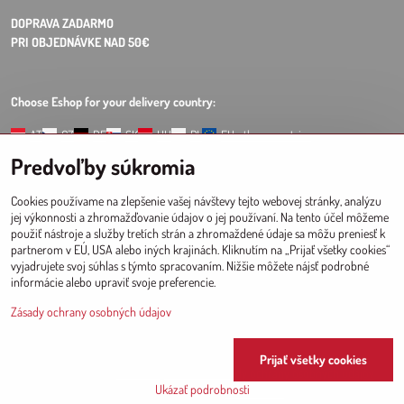
DOPRAVA ZADARMO
PRI OBJEDNÁVKE NAD 50€
Choose Eshop for your delivery country:
AT
CZ
DE
SK
HU
PL
EU other countries
Predvoľby súkromia
VEĽKOOBCHOD
PRE PREDAJNE
Cookies používame na zlepšenie vašej návštevy tejto webovej stránky, analýzu
Registrácia l Prihlásenie
do veľkoobchodu
jej výkonnosti a zhromažďovanie údajov o jej používaní. Na tento účel môžeme
použiť nástroje a služby tretích strán a zhromaždené údaje sa môžu preniesť k
partnerom v EÚ, USA alebo iných krajinách. Kliknutím na „Prijať všetky cookies“
vyjadrujete svoj súhlas s týmto spracovaním. Nižšie môžete nájsť podrobné
informácie alebo upraviť svoje preferencie.
Since 2017 © CM
Zásady ochrany osobných údajov
Prijať všetky cookies
©
2026
Copyright
Predvoľby súkromia
Zásady ochrany osobných údajov
Ukázať podrobnosti
Vytvorené pomocou:
BiznisWeb.sk