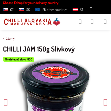
Choose Eshop for your delivery country:
CZ
SK
EU other countries
AT
Džemy
CHILLI JAM 150g Slivkový
Množstevná zľava MOC