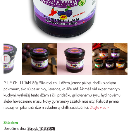
PLUM CHILLI JAM 150g Slivkový chilli džem, jemne pálivý. Hodí k sladkým
pokrmom, ako sú palacinky, lievance, koláče, atď. Ak máš rád experimenty v
kuchyni, vyskúšaj tento džem s čili pridať ku grilovanému syru, hydinovému
alebo hovädziemu mäsu. Nový gurmánsky zážitok máš istý! Pálivosť jemná,
naozaj len pikantná, džem zvládnu aj chilli začiatočníci.
Čítajte viac
Skladom
Doručíme dňa:
Streda
12.8.2026