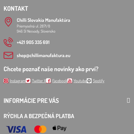
KONTAKT
Chilli Slovakia Manufaktúra
Priemyselná ul. 2871/8
946 51 Nesvady, Slovensko
+421 905 335 691
shop​@chillimanufaktura​.eu
Chcete poznať naše novinky ako prví?
Instagram
Twitter X
Facebook
Youtube
Spotify
INFORMÁCIE PRE VÁS
RÝCHLA A BEZPEČNÁ PLATBA