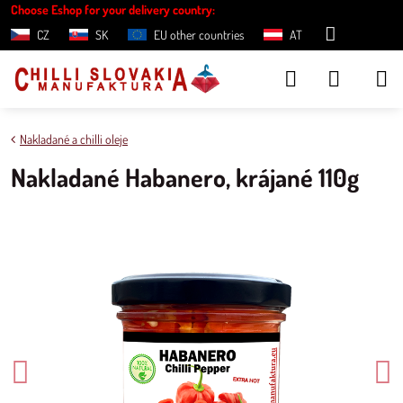
Choose Eshop for your delivery country:
CZ
SK
EU other countries
AT
Nakladané a chilli oleje
Nakladané Habanero, krájané 110g