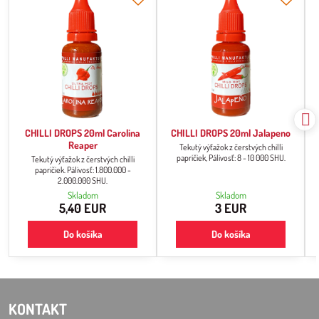
CHILLI DROPS 20ml Carolina
CHILLI DROPS 20ml Jalapeno
Reaper
Tekutý výťažok z čerstvých chilli
papričiek, Pálivosť: 8 - 10 000 SHU.
Tekutý výťažok z čerstvých chilli
papričiek. Pálivosť: 1.800.000 -
2.000.000 SHU.
Skladom
Skladom
5,40 EUR
3 EUR
Do košíka
Do košíka
KONTAKT