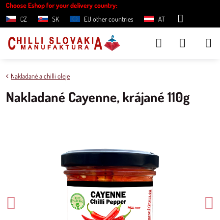
Choose Eshop for your delivery country:
CZ
SK
EU other countries
AT
Nakladané a chilli oleje
Nakladané Cayenne, krájané 110g