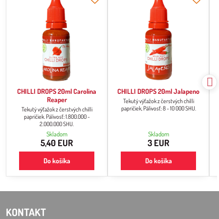
CHILLI DROPS 20ml Carolina
CHILLI DROPS 20ml Jalapeno
Reaper
Tekutý výťažok z čerstvých chilli
papričiek, Pálivosť: 8 - 10 000 SHU.
Tekutý výťažok z čerstvých chilli
papričiek. Pálivosť: 1.800.000 -
2.000.000 SHU.
Skladom
Skladom
5,40 EUR
3 EUR
Do košíka
Do košíka
KONTAKT