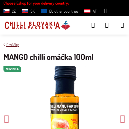
Choose Eshop for your delivery country:
CZ
SK
EU other countries
AT
Omáčky
MANGO chilli omáčka 100ml
NOVINKA