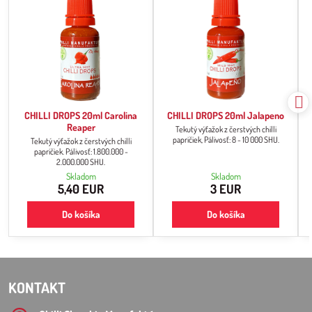
CHILLI DROPS 20ml Carolina
CHILLI DROPS 20ml Jalapeno
Reaper
Tekutý výťažok z čerstvých chilli
papričiek, Pálivosť: 8 - 10 000 SHU.
Tekutý výťažok z čerstvých chilli
papričiek. Pálivosť: 1.800.000 -
2.000.000 SHU.
Skladom
Skladom
5,40 EUR
3 EUR
Do košíka
Do košíka
KONTAKT