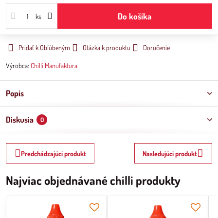
Do košíka
ks
Pridať k Obľúbeným
Otázka k produktu
Doručenie
Výrobca:
Chilli Manufaktura
Popis
Diskusia
0
Predchádzajúci produkt
Nasledujúci produkt
Najviac objednávané chilli produkty