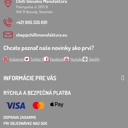
Chilli Slovakia Manufaktúra
Priemyselná ul. 2871/8
946 51 Nesvady, Slovensko
+421 905 335 691
shop​@chillimanufaktura​.eu
Chcete poznať naše novinky ako prví?
Instagram
Twitter X
Facebook
Youtube
Spotify
INFORMÁCIE PRE VÁS
RÝCHLA A BEZPEČNÁ PLATBA
DOPRAVA ZADARMO
PRI OBJEDNÁVKE NAD 50€