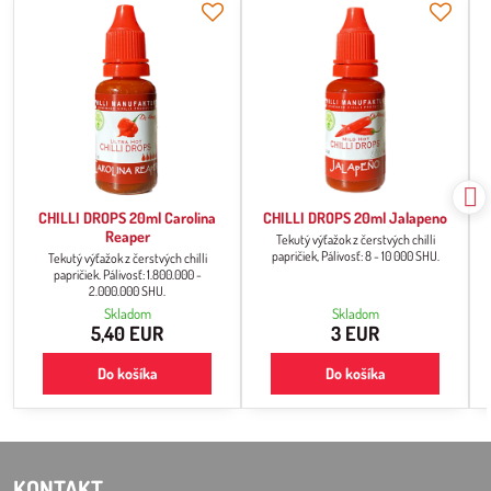
CHILLI DROPS 20ml Carolina
CHILLI DROPS 20ml Jalapeno
Reaper
Tekutý výťažok z čerstvých chilli
papričiek, Pálivosť: 8 - 10 000 SHU.
Tekutý výťažok z čerstvých chilli
papričiek. Pálivosť: 1.800.000 -
2.000.000 SHU.
Skladom
Skladom
5,40 EUR
3 EUR
Do košíka
Do košíka
KONTAKT