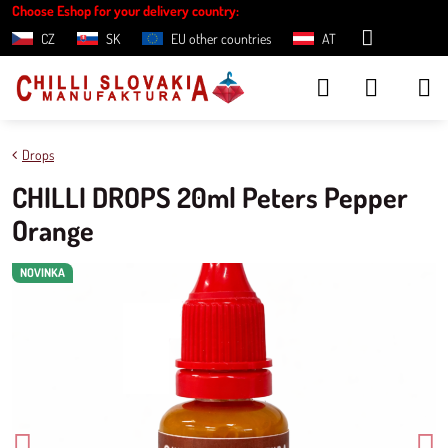
Choose Eshop for your delivery country:
CZ
SK
EU other countries
AT
Drops
CHILLI DROPS 20ml Peters Pepper
Orange
NOVINKA